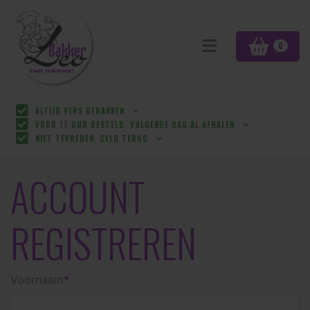
0
ALTIJD VERS GEBAKKEN
VOOR 17 UUR BESTELD, VOLGENDE DAG AL AFHALEN
NIET TEVREDEN, GELD TERUG
ACCOUNT
REGISTREREN
Voornaam