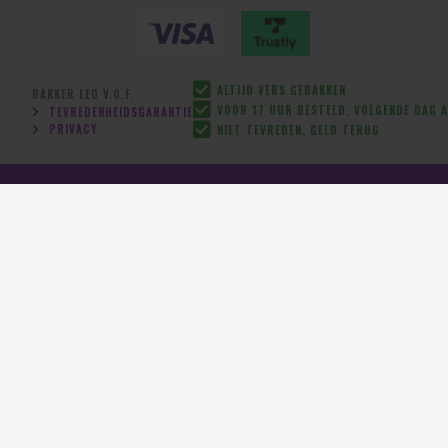
ALTIJD VERS GEBAKKEN
BAKKER LEO V.O.F.
VOOR 17 UUR BESTELD, VOLGENDE DAG A
TEVREDENHEIDSGARANTIE
PRIVACY
NIET TEVREDEN, GELD TERUG