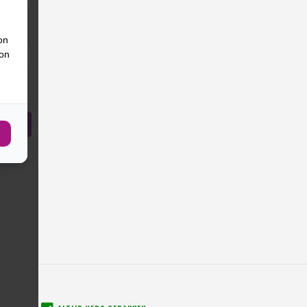
on
ion