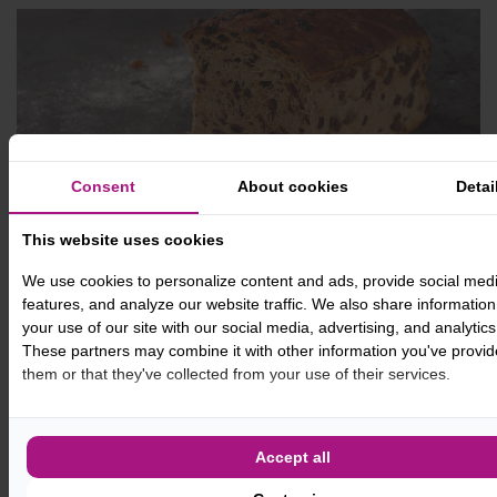
Consent
About cookies
Detai
This website uses cookies
We use cookies to personalize content and ads, provide social med
Persoonlijke fototaarten
features, and analyze our website traffic. We also share informatio
your use of our site with our social media, advertising, and analytics
These partners may combine it with other information you've provid
Maar dat is niet alles – wij maken ook
persoonlijke
them or that they've collected from your use of their services.
fototaarten
. Deze taart is dé perfecte keuze voor
elk feest, van verjaardagen tot jubilea. De
Accept all
fototaart is niet alleen lekker, maar ook heel