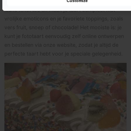
persoonlijk. Kies zelf een afbeelding, voeg een
Customize
leuke tekst toe en maak je taart compleet met
vrolijke emoticons en je favoriete toppings, zoals
vers fruit, snoep of chocolade! Het mooiste is: je
kunt je fototaart eenvoudig zelf online ontwerpen
en bestellen via onze website, zodat je altijd de
perfecte taart hebt voor je speciale gelegenheid.