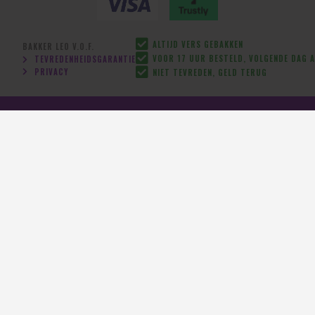
ALTIJD VERS GEBAKKEN
BAKKER LEO V.O.F.
VOOR 17 UUR BESTELD, VOLGENDE DAG A
TEVREDENHEIDSGARANTIE
PRIVACY
NIET TEVREDEN, GELD TERUG