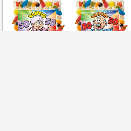
FOTO TOEVOEGEN
TEKENEN
TEKST
VORMEN
STICKER
VERDER
ALTIJD VERS GEBAKKEN
BAKKER LEO V.O.F.