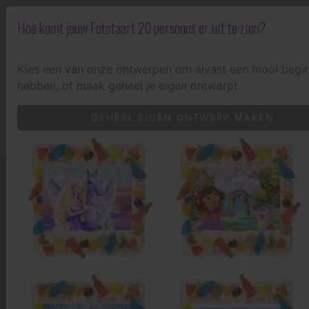
Hoe komt jouw Fototaart 20 persoons er uit te zien?
0
Kies een van onze ontwerpen om alvast een mooi begin
hebben, of maak geheel je eigen ontwerp!
ALTIJD VERS GEBAKKEN
GEHEEL EIGEN ONTWERP MAKEN
VOOR 17 UUR BESTELD, VOLGENDE DAG AL AFHALEN
NIET TEVREDEN, GELD TERUG
FOTOTAART 20
PERSOONS
ONTWERPEN