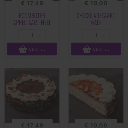
€ 17,49
€ 10,00
ROOMBOTER
CHOCOLADETAART
APPELTAART HEEL
HALF
-
+
-
+
BESTEL
BESTEL
€ 17,49
€ 10,00