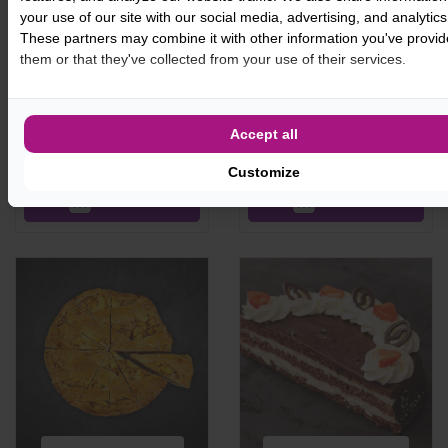
€ 31,50
€ 10,00
your use of our site with our social media, advertising, and analytics
These partners may combine it with other information you've provid
CONFETTI
ROOMBOTER
them or that they've collected from your use of their services.
SLAGROOMTAART 20
APPELTAART HALF
PERSOONS
Accept all
-
+
-
+
Customize
BESTEL
BESTEL