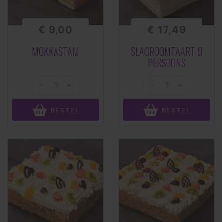
€ 9,00
€ 17,49
MOKKASTAM
SLAGROOMTAART 9
PERSOONS
-
+
-
+
BESTEL
BESTEL