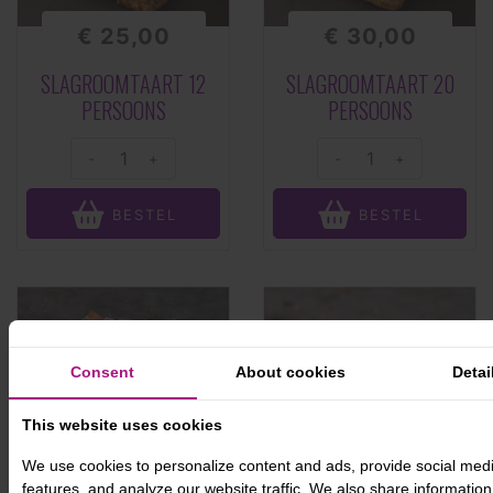
€ 25,00
€ 30,00
SLAGROOMTAART 12
SLAGROOMTAART 20
PERSOONS
PERSOONS
-
+
-
+
BESTEL
BESTEL
Consent
About cookies
Detai
This website uses cookies
We use cookies to personalize content and ads, provide social med
features, and analyze our website traffic. We also share informatio