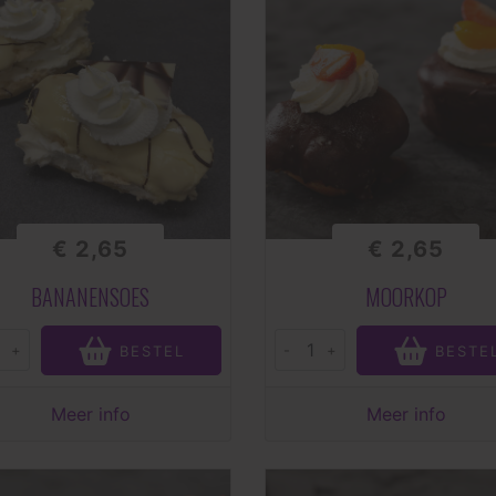
€ 2,65
€ 2,65
BANANENSOES
MOORKOP
+
-
+
BESTEL
BESTE
Meer info
Meer info