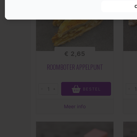
€ 2,65
ROOMBOTER APPELPUNT
-
+
-
BESTEL
Meer info