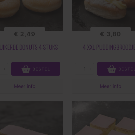
€ 2,49
€ 3,80
UIKERDE DONUTS 4 STUKS
4 XXL PUDDINGBROODJ
+
-
+
BESTEL
BESTE
Meer info
Meer info