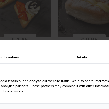
€ 2,65
€ 0,95
HARTENVLAAITJE
XXL PUDDINGBROODJE
out cookies
Details
+
-
+
BESTEL
BESTE
Meer info
Meer info
edia features, and analyze our website traffic. We also share informati
d analytics partners. These partners may combine it with other informat
 their services.