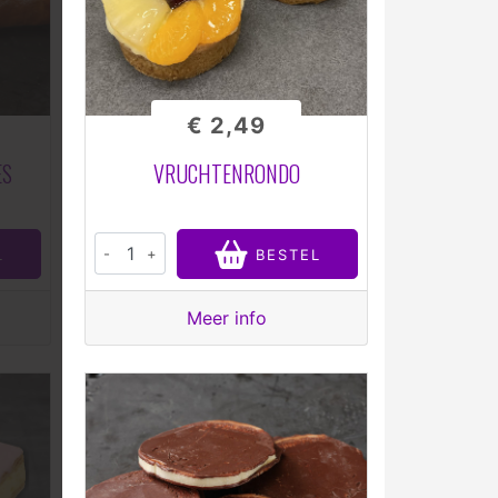
€ 2,49
ES
VRUCHTENRONDO
-
+
L
BESTEL
Meer info