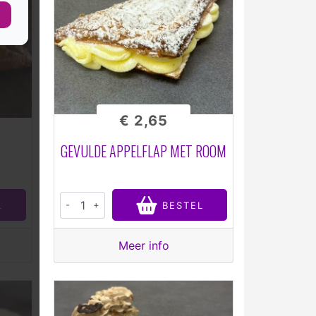
€ 2,65
GEVULDE APPELFLAP MET ROOM
-
+
L
BESTEL
Meer info