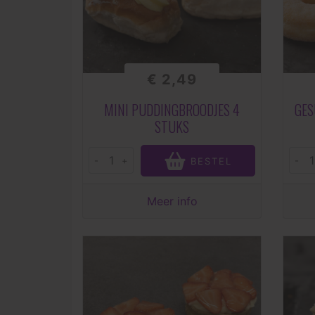
€ 2,49
MINI PUDDINGBROODJES 4
GES
STUKS
-
+
-
BESTEL
Meer info