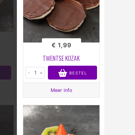
€ 1,99
TWENTSE KOZAK
-
+
L
BESTEL
Meer info