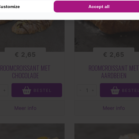
Customize
Accept all
€ 2,65
€ 2,65
ROOMCROISSANT MET
ROOMCROISSANT MET
CHOCOLADE
AARDBEIEN
+
-
+
BESTEL
BESTE
Meer info
Meer info