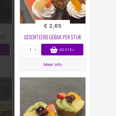
€ 2,65
KJE
GESORTEERD GEBAK PER STUK
-
+
L
BESTEL
Meer info