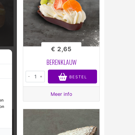
€ 2,65
BERENKLAUW
-
+
L
BESTEL
Meer info
on
ion