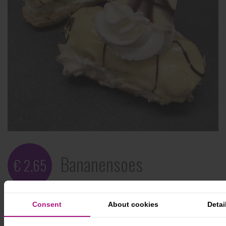
Bananensoes
€ 2,65
Consent
About cookies
Detai
Eén van onze specialiteiten! Grote soes, gevuld met
slagroom en echte plakjes verse banaan. De soes is