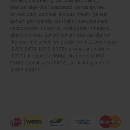
banaan, plantaardig vet (palmpit, palm),
plantaardige olie (raapzaad), banaanpuree,
tarwebloem, zetmeel, lactose (melk), geheel
gehard plantaardig vet (palm), tarwezetmeel,
cacaopoeder (magere), melkpoeder (magere),
glucosestroop, geheel gehard plantaardig vet
(kokos), melkeiwit, weipoeder (melk), emulgator
(E471, E492, E473, E322), aroma, antioxidant
(E300), kleurstof (e160b), rijsmiddel (E450,
E500), stabilisator (E407), verdikkingsmiddel
(E466, E440).