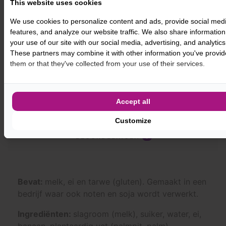
This website uses cookies
bedekt met een laagje banaanfondant en gedecoreerd
met chocolade.
We use cookies to personalize content and ads, provide social med
features, and analyze our website traffic. We also share informatio
your use of our site with our social media, advertising, and analytics
-
+
BESTEL
These partners may combine it with other information you've provid
them or that they've collected from your use of their services.
Accept all
PRODUCTINFORMATIE
Customize
BEOORDELINGEN
0
Bevat:
melk, ei en tarwe (gluten). Gemaakt in een
bedrijf waar ook noten en soja wordt verwerkt.
Ingrediënten:
slagroom (melk), suiker, water, ei,