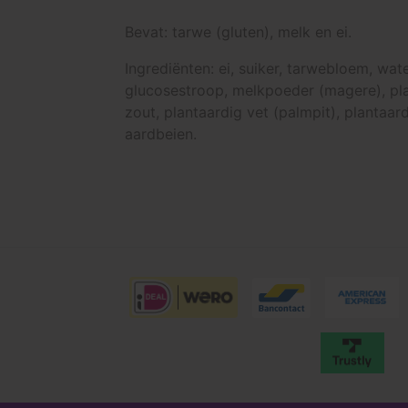
Bevat: tarwe (gluten), melk en ei.
Ingrediënten: ei, suiker, tarwebloem, w
glucosestroop, melkpoeder (magere), plan
zout, plantaardig vet (palmpit), plantaar
aardbeien.