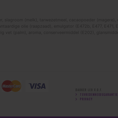
ater, slagroom (melk), tarwezetmeel, cacaopoeder (magere)
taardige olie (raapzaad), emulgator (E472b, E477, E471, E
dig vet (palm), aroma, conserveermiddel (E202), glansmiddel
BAKKER LEO V.O.F.
TEVREDENHEIDSGARANTIE
PRIVACY