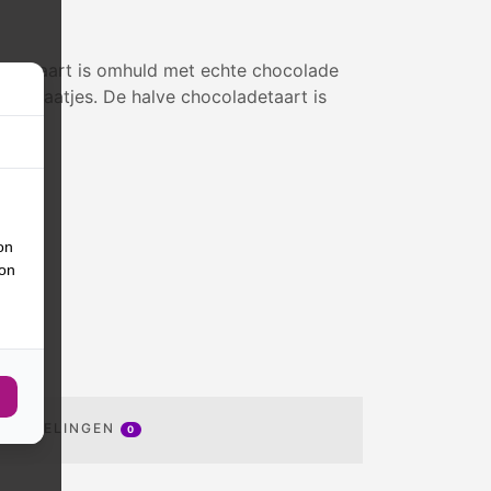
 De taart is omhuld met echte chocolade
ocolaatjes. De halve chocoladetaart is
on
ion
OORDELINGEN
0