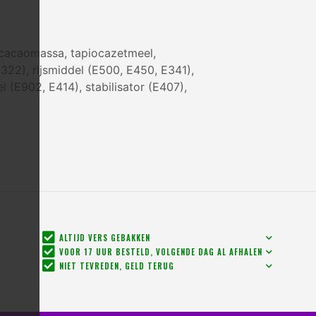
, cacaomassa, tapiocazetmeel,
322), rijsmiddel (E500, E450, E341),
 (E902, E414), stabilisator (E407),
ALTIJD VERS GEBAKKEN
VOOR 17 UUR BESTELD, VOLGENDE DAG AL AFHALEN
NIET TEVREDEN, GELD TERUG