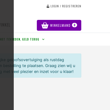
LOGIN / REGISTREREN
WINKEL
WINKELMAND
0
NIET TEVREDEN, GELD TERUG
jke geloofsovertuiging als rustdag
bestelling te plaatsen. Graag zien wij u
et veel plezier en inzet voor u klaar!