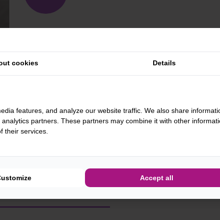
Luchtige chocoladecake gevult met verse slagroom.
en gedecoreerd met slagroom, verse aardbeien en ch
geschikt voor 6 personen.
out cookies
Details
-
+
BESTEL
edia features, and analyze our website traffic. We also share informati
d analytics partners. These partners may combine it with other informat
 their services.
Customize
Accept all
ATIE
BE