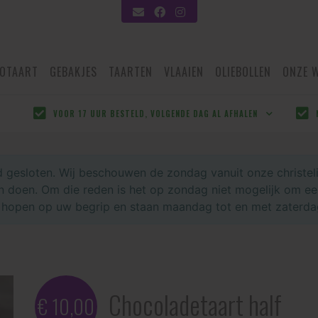
OTAART
GEBAKJES
TAARTEN
VLAAIEN
OLIEBOLLEN
ONZE 
VOOR 17 UUR BESTELD, VOLGENDE DAG AL AFHALEN
jd gesloten. Wij beschouwen de zondag vanuit onze christeli
 doen. Om die reden is het op zondag niet mogelijk om een 
open op uw begrip en staan maandag tot en met zaterdag m
Chocoladetaart half
€ 10,00