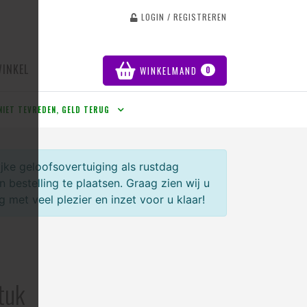
LOGIN / REGISTREREN
WINKEL
WINKELMAND
0
NIET TEVREDEN, GELD TERUG
jke geloofsovertuiging als rustdag
bestelling te plaatsen. Graag zien wij u
et veel plezier en inzet voor u klaar!
tuk