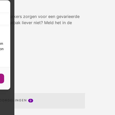
medewerkers zorgen voor een gevarieerde
ort gebak liever niet? Meld het in de
on
ion
OORDELINGEN
0