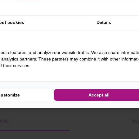
Een mix van onze lekkerste gebakjes! Onze winkel
out cookies
Details
en evenwichtige samenstelling. Wilt u een bepaald so
opmerking bij het afronden van je bestelling.
edia features, and analyze our website traffic. We also share informati
-
+
BESTEL
d analytics partners. These partners may combine it with other informat
 their services.
Customize
Accept all
ATIE
BE