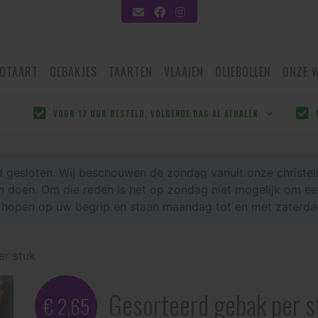
OTAART
GEBAKJES
TAARTEN
VLAAIEN
OLIEBOLLEN
ONZE 
VOOR 17 UUR BESTELD, VOLGENDE DAG AL AFHALEN
jd gesloten. Wij beschouwen de zondag vanuit onze christeli
 doen. Om die reden is het op zondag niet mogelijk om een 
open op uw begrip en staan maandag tot en met zaterdag m
er stuk
Gesorteerd gebak per s
€ 2,65