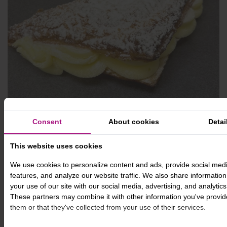
Consent
About cookies
Detai
Gevulde appelflap met
This website uses cookies
€ 2,65
room
We use cookies to personalize content and ads, provide social med
features, and analyze our website traffic. We also share informatio
your use of our site with our social media, advertising, and analytics
These partners may combine it with other information you've provid
Versgebakken appelflap gevuld met
them or that they've collected from your use of their services.
banketbakkersroom en afgemaakt met poedersuiker.