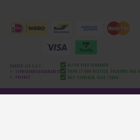
ALTIJD VERS GEBAKKEN
BAKKER LEO V.O.F.
VOOR 17 UUR BESTELD, VOLGENDE DAG A
TEVREDENHEIDSGARANTIE
PRIVACY
NIET TEVREDEN, GELD TERUG