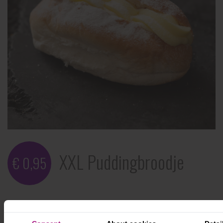
XXL Puddingbroodje
€ 0,95
Lekker als tussendoortje, maar ook leuk om te
trakteren! Een verse zachte witte punt gevuld met