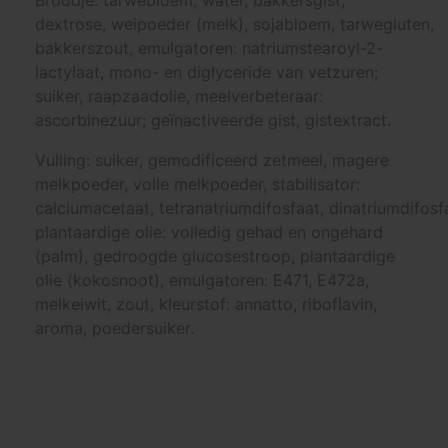
Broodje: tarwebloem, water, bakkersgist,
dextrose, weipoeder (melk), sojabloem, tarwegluten,
bakkerszout, emulgatoren: natriumstearoyl-2-
lactylaat, mono- en diglyceride van vetzuren;
suiker, raapzaadolie, meelverbeteraar:
ascorbinezuur; geïnactiveerde gist, gistextract.
Vulling: suiker, gemodificeerd zetmeel, magere
melkpoeder, volle melkpoeder, stabilisator:
calciumacetaat, tetranatriumdifosfaat, dinatriumdifosf
plantaardige olie: volledig gehad en ongehard
(palm), gedroogde glucosestroop, plantaardige
olie (kokosnoot), emulgatoren: E471, E472a,
melkeiwit, zout, kleurstof: annatto, riboflavin,
aroma, poedersuiker.