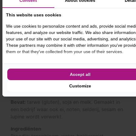
Consent
About cookies
Detai
zwitserse room, bestrooid met poedersuiker.
This website uses cookies
-
+
BESTEL
We use cookies to personalize content and ads, provide social med
features, and analyze our website traffic. We also share informatio
your use of our site with our social media, advertising, and analytics
These partners may combine it with other information you've provid
them or that they've collected from your use of their services.
PRODUCTINFORMATIE
Accept all
BEOORDELINGEN
0
Customize
Bevat:
tarwe (gluten), soja en melk. Gemaakt in
een bedrijf waar ook ei, noten, selderij, sesam en
lupine wordt verwerkt.
Ingrediënten