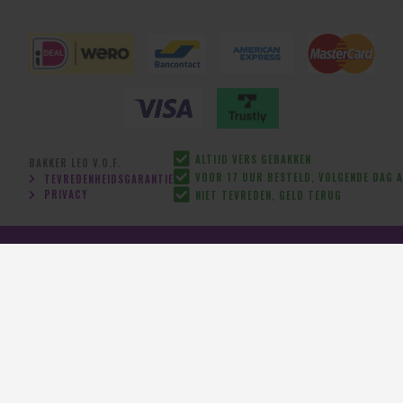
ALTIJD VERS GEBAKKEN
BAKKER LEO V.O.F.
VOOR 17 UUR BESTELD, VOLGENDE DAG A
TEVREDENHEIDSGARANTIE
PRIVACY
NIET TEVREDEN, GELD TERUG